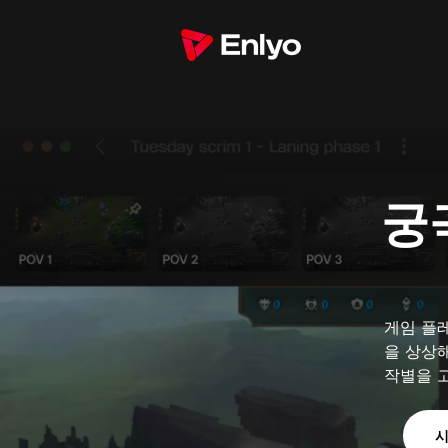
궁
게임 플
을 상상해
작별을 
시